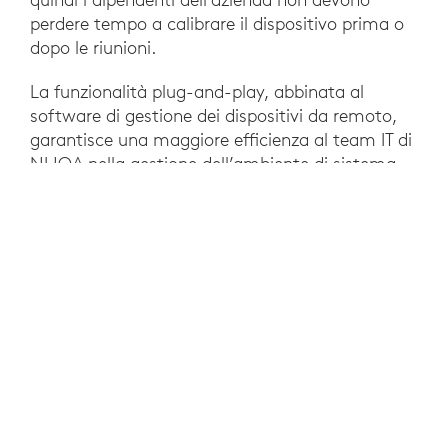
perdere tempo a calibrare il dispositivo prima o
dopo le riunioni.
La funzionalità plug-and-play, abbinata al
software di gestione dei dispositivi da remoto,
garantisce una maggiore efficienza al team IT di
NHOA nella gestione dell’ambiente di sistema.
RISULTATI
La forza lavoro di NHOA è cresciuta
sensibilmente nel corso degli ultimi mesi, così
come l’utilizzo delle sale riunioni: disporre di
spazi collaborativi completamente funzionali ha
permesso all’azienda di incrementare le