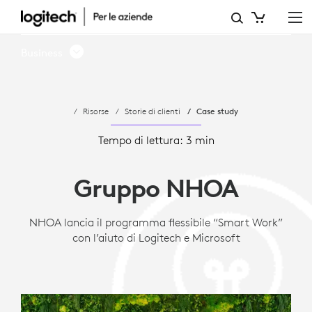
CASE
STUDY:
Business
NHOA
ATTIVA
Risorse
Storie di clienti
Case study
LA
COLLABORAZIONE
Tempo di lettura: 3 min
VIDEO
Gruppo NHOA
CON
LOGITECH
NHOA lancia il programma flessibile “Smart Work”
con l’aiuto di Logitech e Microsoft