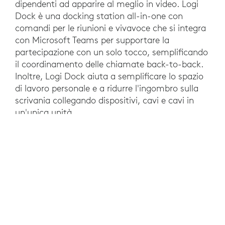
dipendenti ad apparire al meglio in video. Logi
Dock è una docking station all-in-one con
comandi per le riunioni e vivavoce che si integra
con Microsoft Teams per supportare la
partecipazione con un solo tocco, semplificando
il coordinamento delle chiamate back-to-back.
Inoltre, Logi Dock aiuta a semplificare lo spazio
di lavoro personale e a ridurre l'ingombro sulla
scrivania collegando dispositivi, cavi e cavi in
un'unica unità.
“Quando siamo usciti dalla pandemia, abbiamo
adottato un ambiente di lavoro ibrido. Quindi
ogni postazione di lavoro deve essere attrezzata
e utilizzabile da tutti i dipendenti”, aggiunge Joe
Belinsky. “Grazie a Logi Dock, tutti gli strumenti
di cui hanno bisogno per lavorare, come mouse,
tastiere e webcam, sono subito pronti all’uso.