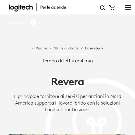
CASE
STUDY:
Business
REVERA
LIVING
Risorse
Storie di clienti
Case study
SUPPORTA
IL
Tempo di lettura: 4 min
LAVORO
Revera
IBRIDO
CON
Il principale fornitore di servizi per anziani in Nord
America supporta il lavoro ibrido con le soluzioni
LOGITECH
Logitech for Business