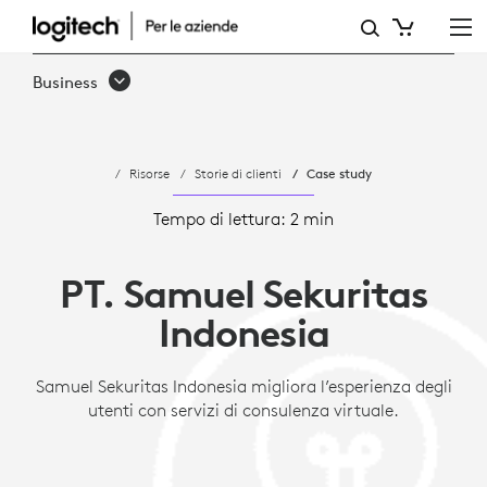
CASE
STUDY:
Business
SAMUEL
SEKURITAS
Risorse
Storie di clienti
Case study
SUPPORTA
I
Tempo di lettura: 2 min
CLIENTI
PT. Samuel Sekuritas
CON
Indonesia
LOGITECH
Samuel Sekuritas Indonesia migliora l’esperienza degli
utenti con servizi di consulenza virtuale.