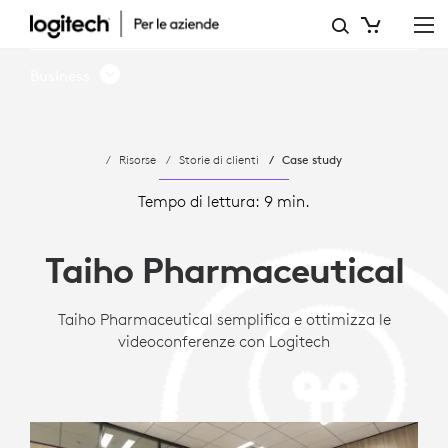
CASE
STUDY:
Business
TAIHO
PHARMACEUTICAL
Risorse
Storie di clienti
Case study
ADOTTA
LE
Tempo di lettura: 9 min.
SOLUZIONI
Taiho Pharmaceutical
LOGITECH
PER
Taiho Pharmaceutical semplifica e ottimizza le
videoconferenze con Logitech
SALE
RIUNIONI
CON