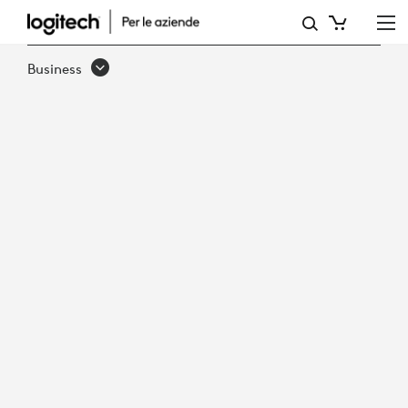
M520
BUSINESS
Business