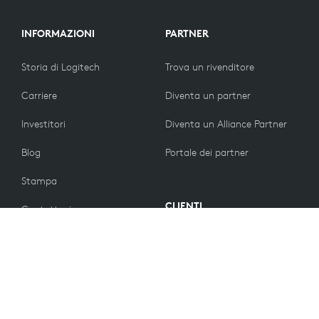
INFORMAZIONI
PARTNER
Storia di Logitech
Trova un rivenditore
Carriere
Diventa un partner
Investitori
Diventa un Alliance Partner
Blog
Portale dei partner
Stampa
CLIENTI
Contattaci
Norme di restituzione
VALORI
Preferenze e-mail
Sostenibilità
Sconti per studenti