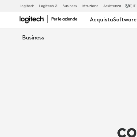
IL
Logitech
Logitech G
Business
Istruzione
Assistenza
IT
,IT
Acquista
Software 
VALORE
Business
DELLA
CONCENTRA
NELLE
RIUNIONI
co