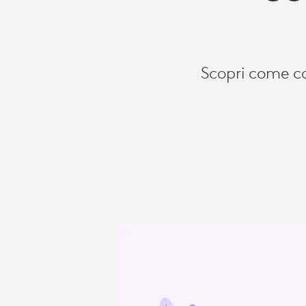
DI
OGGI
Scopri come co