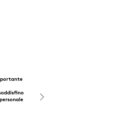
mportante
e
soddisfino
 personale