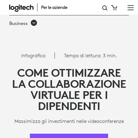
8
MODI
Business
PER
OTTIMIZZARE
LA
Infografica
Tempo di lettura: 3 min.
COLLABORAZIONE
COME OTTIMIZZARE
VIRTUALE
LA COLLABORAZIONE
PER
VIRTUALE PER I
I
DIPENDENTI
DIPENDENTI
Massimizza gli investimenti nelle videoconferenze