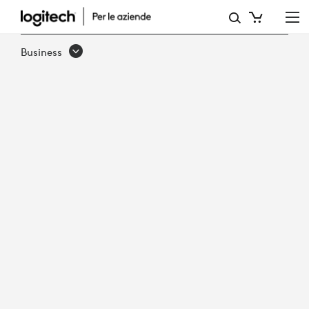
LOGITECH
SI
Business
AGGIUDICA
IL
PREMIO
DEL
2021
DI
FROST
&AMP;
SULLIVAN
PER