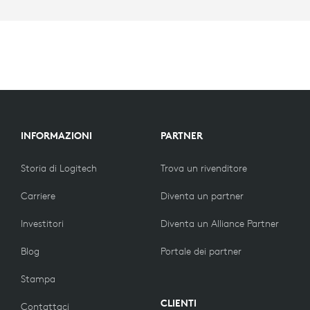
INFORMAZIONI
PARTNER
Storia di Logitech
Trova un rivenditore
Carriere
Diventa un partner
Investitori
Diventa un Alliance Partner
Blog
Portale dei partner
Stampa
CLIENTI
Contattaci