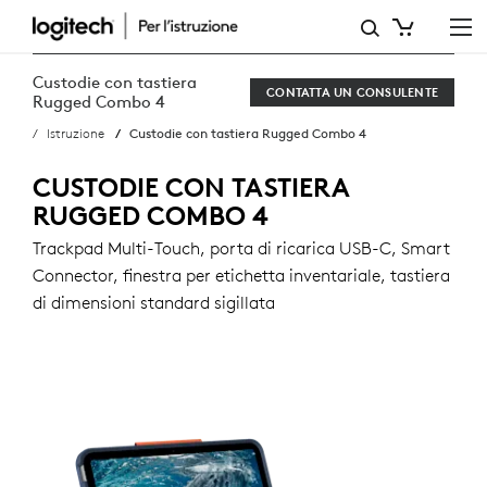
CUSTODIE
CON
Custodie con tastiera
CONTATTA UN CONSULENTE
TASTIERA
Rugged Combo 4
Istruzione
Custodie con tastiera Rugged Combo 4
PER
IPAD
CUSTODIE CON TASTIERA
RUGGED COMBO 4
RUGGED
Trackpad Multi-Touch, porta di ricarica USB-C, Smart
COMBO
Connector, finestra per etichetta inventariale, tastiera
4
di dimensioni standard sigillata
PER
L’ISTRUZIONE
|
LOGITECH