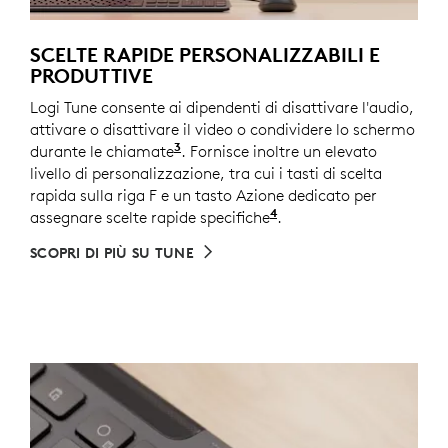
SCELTE RAPIDE PERSONALIZZABILI E
PRODUTTIVE
Logi Tune consente ai dipendenti di disattivare l'audio,
attivare o disattivare il video o condividere lo schermo
3
durante le chiamate
I tasti di controllo delle riunioni
. Fornisce inoltre un elevato
livello di personalizzazione, tra cui i tasti di scelta
rapida sulla riga F e un tasto Azione dedicato per
4
assegnare scelte rapide specifiche
Personalizza le impost
.
SCOPRI DI PIÙ SU TUNE