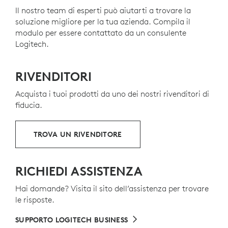
Il nostro team di esperti può aiutarti a trovare la
0
Le parti in plastica di Signature Slim Wired K620 for
soluzione migliore per la tua azienda. Compila il
Business includono il 66% di plastica riciclata
modulo per essere contattato da un consulente
8
certificata post-consumo
Sono escluse le parti in plast
per dare una seconda vita
Logitech.
e
alla plastica proveniente da vecchi apparecchi
elettronici di consumo giunti a fine vita e contribuire a
ridurre la nostra impronta di carbonio.
RIVENDITORI
INFORMAZIONI SULE PLASTICHE RICICLATE
Acquista i tuoi prodotti da uno dei nostri rivenditori di
fiducia.
TROVA UN RIVENDITORE
RICHIEDI ASSISTENZA
Hai domande? Visita il sito dell’assistenza per trovare
le risposte.
SUPPORTO LOGITECH BUSINESS