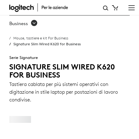
SIGNATURE
SLIM
Business
WIRED
Mouse, tastiere e kit For Business
K620
Signature Slim Wired K620 for Business
FOR
Serie Signature
BUSINESS
SIGNATURE SLIM WIRED K620
FOR BUSINESS
Tastiera cablata per più sistemi operativi con
digitazione in stile laptop per postazioni di lavoro
condivise.