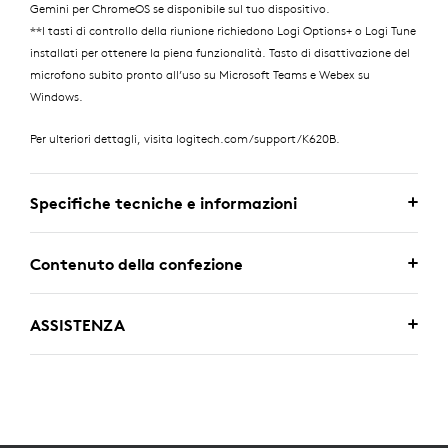
Gemini per ChromeOS se disponibile sul tuo dispositivo.
**I tasti di controllo della riunione richiedono Logi Options+ o Logi Tune
installati per ottenere la piena funzionalità. Tasto di disattivazione del
microfono subito pronto all’uso su Microsoft Teams e Webex su
Windows.
Per ulteriori dettagli, visita logitech.com/support/K620B.
Specifiche tecniche e informazioni
Contenuto della confezione
ASSISTENZA