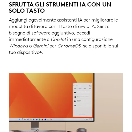
SFRUTTA GLI STRUMENTI IA CON UN
SOLO TASTO
Aggiungi agevolmente assistenti IA per migliorare le
modalità di lavoro con il tasto di avvio IA. Senza
bisogno di software aggiuntivo, accedi
immediatamente a
Copilot
in una configurazione
Windows
o
Gemini
per
ChromeOS
, se disponibile sul
2
tuo dispositivo
Copilot richiede Windows 11 o versioni s
.