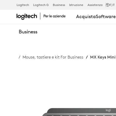
TASTIERA
Logitech
Logitech G
Business
Istruzione
Assistenza
IT
,IT
Acquista
Software 
MX
Business
KEYS
Mouse, tastiere e kit For Business
MX Keys Mini 
MINI
BUSINESS