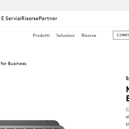
E Servizi
Risorse
Partner
Prodotti
Soluzioni
Risorse
CONFI
for Business
S
C
e
b