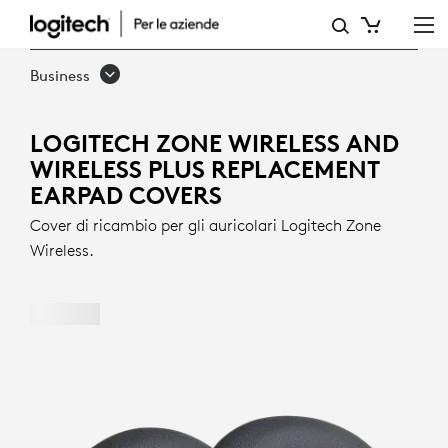
COVER
DI
Business
RICAMBIO
PER
LOGITECH ZONE WIRELESS AND
WIRELESS PLUS REPLACEMENT
GLI
EARPAD COVERS
AURICOLARI
Cover di ricambio per gli auricolari Logitech Zone
DI
Wireless.
LOGITECH
ZONE
WIRELESS
E
WIRELESS