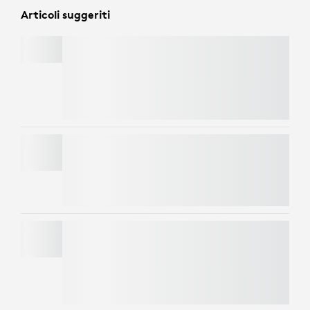
Articoli suggeriti
PEBBLE KEYS 2 K380S
Risparmia il 50% sulle webcam
aggiungendo
una tastiera e un mouse al carrello. Si applicano
esclusioni.*
PEBBLE MOUSE 2 M350S
Usa il codice
LOGICOLOR
per ottenere 5 € EXTRA
su articoli colorati selezionati
WEBCAM HD C270
Risparmia il 50% sulle webcam
aggiungendo
una tastiera e un mouse al carrello. Si applicano
esclusioni.*