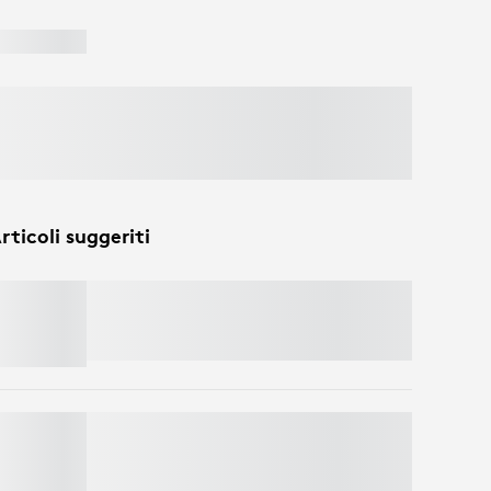
rticoli suggeriti
MOBI FOLD
Risparmia il 50% sulle webcam
aggiungendo una tastiera e un mouse al
carrello. Si applicano esclusioni.*
SIGNATURE COMFORT PLUS M850 L
Risparmia il 50% sulle webcam
aggiungendo una tastiera e un mouse al
carrello. Si applicano esclusioni.*