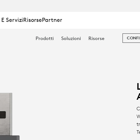
E Servizi
Risorse
Partner
Prodotti
Soluzioni
Risorse
CONFI
C
W
t
T