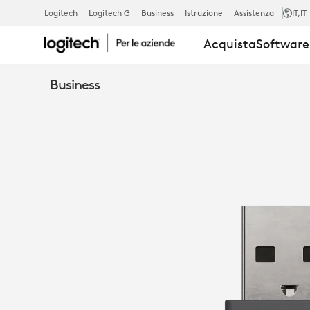
RICEVITORE
Logitech
Logitech G
Business
Istruzione
Assistenza
IT
,IT
Acquista
Software 
ZONE
Business
WIRELESS
PLUS