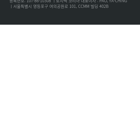
등록번호: 107-86-10308 ㅣ로지텍 코리아 대표이사 : PAO, YA-CHING
ㅣ서울특별시 영등포구 여의공원로 101, CCMM 빌딩 402B