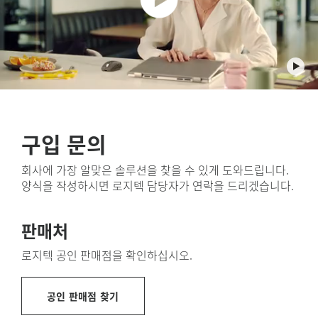
는 뜻입니다. 품질과 성능은 조금도 타협하지 않으면서 말
블루투스
이죠.
MagSpeed 휠
래칫과 프리 스핀을 토글하는
모드 전환
버튼
USB-C
고속 충전
재활용 플라스틱 사용
저소음 클릭
뒤로/앞으로
버튼
비즈니스용 MX Anywhere 3S에 사용된 플라스틱 부품은
켜기/끄기
스위치
인증 받은 소비 후 재활용 플라스틱이 78% 포함되어 있습
8000 DPI
트래킹 센서
니다. 폐가전제품의 쓸모를 다한 플라스틱에 새로운 쓸모를
Easy-Switch
버튼
12
부여하여 탄소 발자국 절감에 도움
이 됩니다. PWA(printed
.
구입 문의
재활용 플라스틱 소개
회사에 가장 알맞은 솔루션을 찾을 수 있게 도와드립니다.
양식을 작성하시면 로지텍 담당자가 연락을 드리겠습니다.
판매처
로지텍 공인 판매점을 확인하십시오.
공인 판매점 찾기