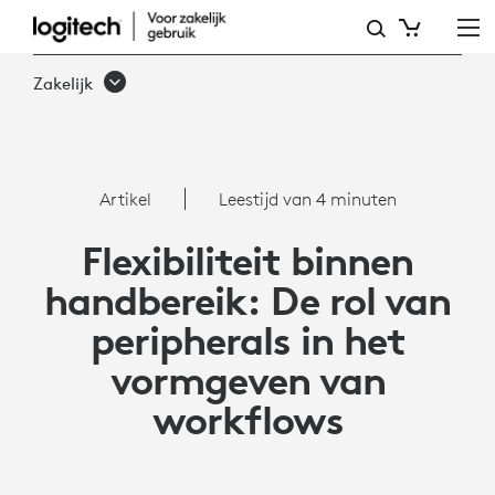
HOE
PERIPHERALS
Zakelijk
FLEXIBILITEIT
IN
UW
Artikel
Leestijd van 4 minuten
WORKFLOWS
Flexibiliteit binnen
BRENGEN
handbereik: De rol van
peripherals in het
vormgeven van
workflows