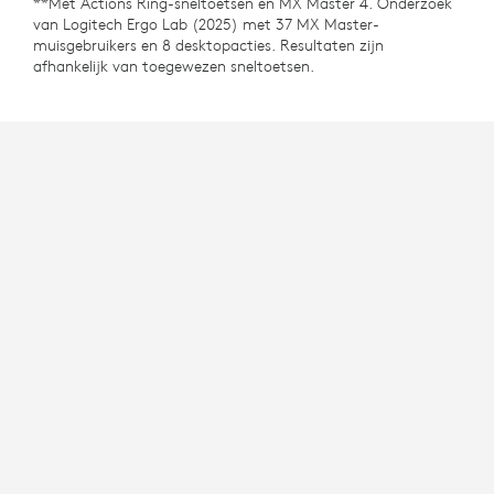
**Met Actions Ring-sneltoetsen en MX Master 4. Onderzoek
van Logitech Ergo Lab (2025) met 37 MX Master-
muisgebruikers en 8 desktopacties. Resultaten zijn
afhankelijk van toegewezen sneltoetsen.