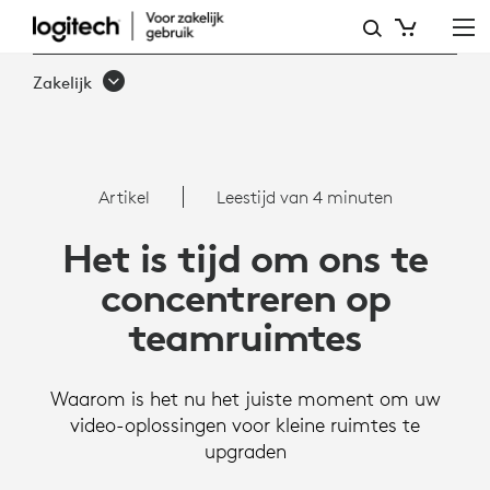
ARTIKEL:
RALLY
Zakelijk
BAR-
OPLOSSINGEN
VOOR
Artikel
Leestijd van 4 minuten
VIDEOVERGADEREN
Het is tijd om ons te
VOOR
concentreren op
TEAMRUIMTES
teamruimtes
Waarom is het nu het juiste moment om uw
video-oplossingen voor kleine ruimtes te
upgraden