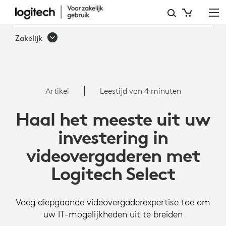
HAAL
MEER
Zakelijk
UIT
UW
VC-
Artikel
Leestijd van 4 minuten
INVESTERING
Haal het meeste uit uw
MET
investering in
LOGITECH
videovergaderen met
SELECT
Logitech Select
Voeg diepgaande videovergaderexpertise toe om
uw IT-mogelijkheden uit te breiden