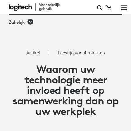
ARTIKEL:
WAAROM
Zakelijk
UW
TECHNOLOGIE
MEER
Artikel
Leestijd van 4 minuten
INVLOED
Waarom uw
HEEFT
technologie meer
OP
invloed heeft op
SAMENWERKING
samenwerking dan op
DAN
uw werkplek
OP
UW