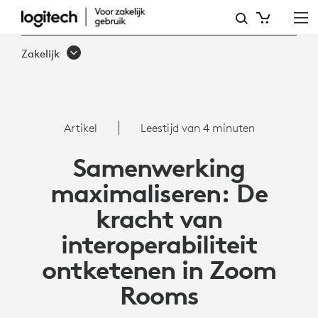
ARTIKEL:
INTEROPERABILITEIT
Zakelijk
MET
ZOOM
ROOMS
Artikel
Leestijd van 4 minuten
Samenwerking
maximaliseren: De
kracht van
interoperabiliteit
ontketenen in Zoom
Rooms