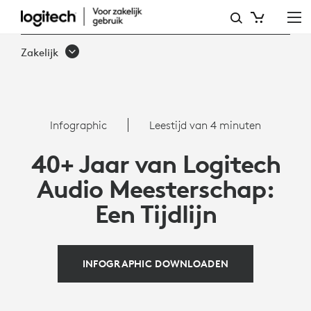
VAN
VERLEDEN
Zakelijk
TOT
HEDEN:
LOGITECH'S
Infographic
Leestijd van 4 minuten
EVOLUTIE
40+ Jaar van Logitech
IN
Audio Meesterschap:
HEADSET
Een Tijdlijn
TECHNOLOGIE
INFOGRAPHIC DOWNLOADEN