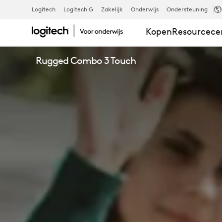
LOGITECH
Logitech
Logitech G
Zakelijk
Onderwijs
Ondersteuning
Kopen
Resourcec
RUGGED
Rugged Combo 3 Touch
COMBO
3
TOUCH