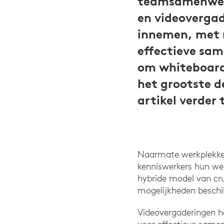
teamsamenwerk
en videovergad
innemen, met 
effectieve sa
om whiteboards
het grootste d
artikel verder
Naarmate werkplekken
kenniswerkers hun werk
hybride model van cru
mogelijkheden beschik
Videovergaderingen he