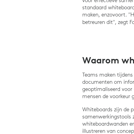
voor effectieve samen
standaard whiteboar
maken, enzovoort. "H
betreuren dit", zegt 
Waarom whit
Teams maken tijdens 
documenten om informa
geoptimaliseerd voor
mensen de voorkeur g
Whiteboards zijn de p
samenwerkingstools zi
whiteboardwanden en 
illustreren van conce