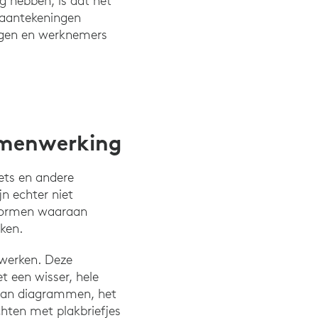
g hebben, is dat het
 aantekeningen
ngen en werknemers
.com/news/salesforce-hybrid-work-model/594898/
samenwerking
ets en andere
n echter niet
stormen waaraan
ken.
 werken. Deze
t een wisser, hele
 van diagrammen, het
chten met plakbriefjes