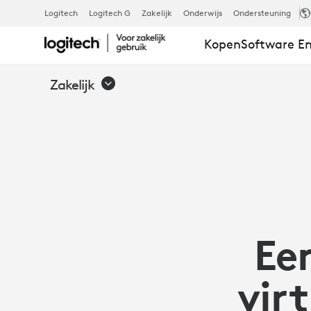
EEN
Logitech
Logitech G
Zakelijk
Onderwijs
Ondersteuning
Kopen
Software En
BETERE
Zakelijk
MANIER
OM
VIRTUELE
Ee
WHITEBOAR
vir