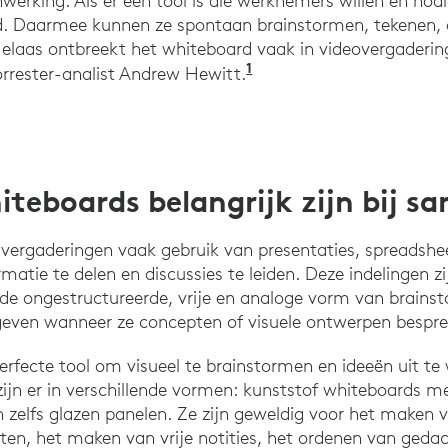
werking. Als er één tool is die werknemers willen en nodi
d. Daarmee kunnen ze spontaan brainstormen, tekenen,
elaas ontbreekt het whiteboard vaak in videovergaderi
1
https://www.ciodive
Forrester-analist Andrew Hewitt.
eboards belangrijk zijn bij 
vergaderingen vaak gebruik van presentaties, spreadshe
tie te delen en discussies te leiden. Deze indelingen zij
 de ongestructureerde, vrije en analoge vorm van brain
even wanneer ze concepten of visuele ontwerpen bespre
erfecte tool om visueel te brainstormen en ideeën uit te
jn er in verschillende vormen: kunststof whiteboards me
zelfs glazen panelen. Ze zijn geweldig voor het maken
pten, het maken van vrije notities, het ordenen van geda