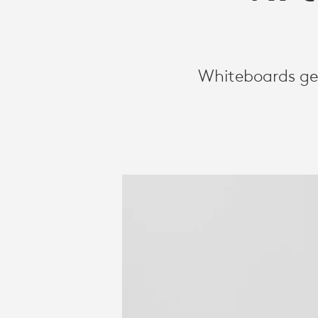
TE
GEBRUIKEN
Whiteboards geb