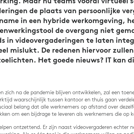
ing. Maar nu teams vooral virtueel
eringen de plaats van persoonlijke ve
name in een hybride werkomgeving, he
menwerkingstool de overgang niet gem
 in videovergaderingen te laten integ
eel mislukt. De redenen hiervoor zullen
 toelichten. Het goede nieuws? IT kan d
 zich na de pandemie blijven ontwikkelen, zal een toe
tijd waarschijnlijk tussen kantoor en thuis gaan verdelen
ciaal belang dat alle werknemers op afstand over dezelf
ken om een bijdrage te leveren als werknemers die op ka
lpen ontzettend. Er zijn naast videovergaderen echter 