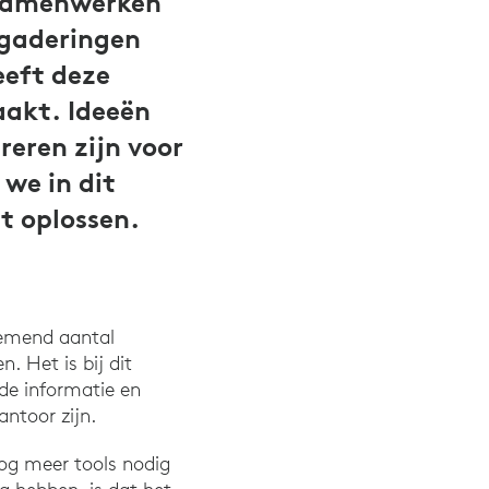
 samenwerken
rgaderingen
eft deze
aakt. Ideeën
reren zijn voor
 we in dit
it oplossen.
nemend aantal
. Het is bij dit
de informatie en
ntoor zijn.
nog meer tools nodig