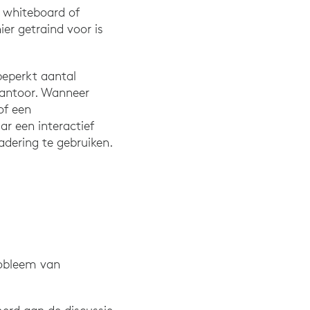
l whiteboard of
er getraind voor is
beperkt aantal
 kantoor. Wanneer
of een
ar een interactief
dering te gebruiken.
robleem van