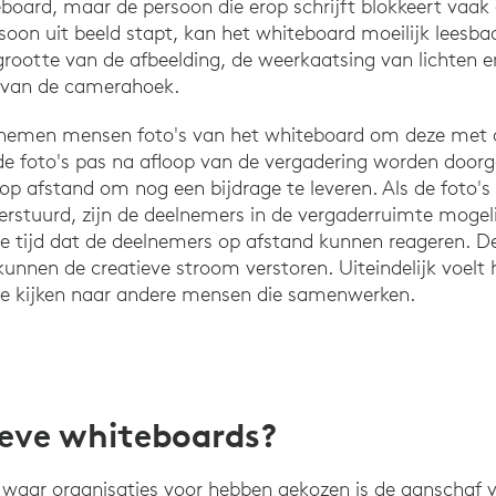
oard, maar de persoon die erop schrijft blokkeert vaak 
ersoon uit beeld stapt, kan het whiteboard moeilijk leesbaa
grootte van de afbeelding, de weerkaatsing van lichten 
 van de camerahoek.
 nemen mensen foto's van het whiteboard om deze met 
 de foto's pas na afloop van de vergadering worden doorge
op afstand om nog een bijdrage te leveren. Als de foto's 
rstuurd, zijn de deelnemers in de vergaderruimte mogeli
 tijd dat de deelnemers op afstand kunnen reageren. De
 kunnen de creatieve stroom verstoren. Uiteindelijk voelt
 ze kijken naar andere mensen die samenwerken.
ieve whiteboards?
waar organisaties voor hebben gekozen is de aanschaf v