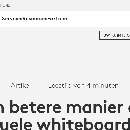
NL
,NL
 Services
Resources
Partners
UW RUIMTE 
Artikel
Leestijd van 4 minuten
n betere manier
DS
tuele whiteboard