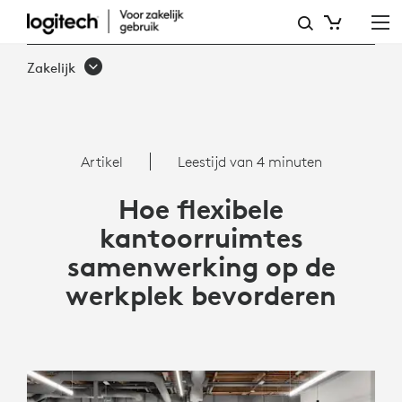
HOE
FLEXIBELE
Zakelijk
KANTOORRUIMTES
SAMENWERKING
OP
Artikel
Leestijd van 4 minuten
DE
Hoe flexibele
WERKPLEK
kantoorruimtes
BEVORDEREN
samenwerking op de
werkplek bevorderen