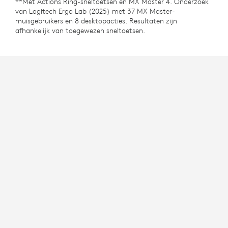
**Met Actions Ring-sneltoetsen en MX Master 4. Onderzoek
van Logitech Ergo Lab (2025) met 37 MX Master-
muisgebruikers en 8 desktopacties. Resultaten zijn
afhankelijk van toegewezen sneltoetsen.