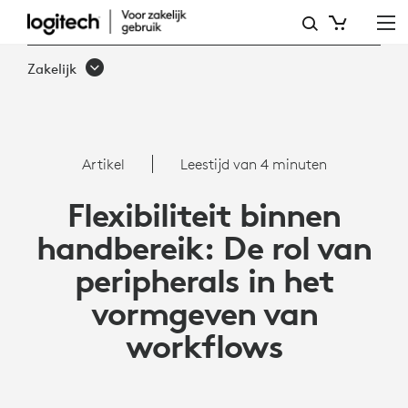
HOE
PERIPHERALS
Zakelijk
FLEXIBILITEIT
IN
UW
Artikel
Leestijd van 4 minuten
WORKFLOWS
Flexibiliteit binnen
BRENGEN
handbereik: De rol van
peripherals in het
vormgeven van
workflows