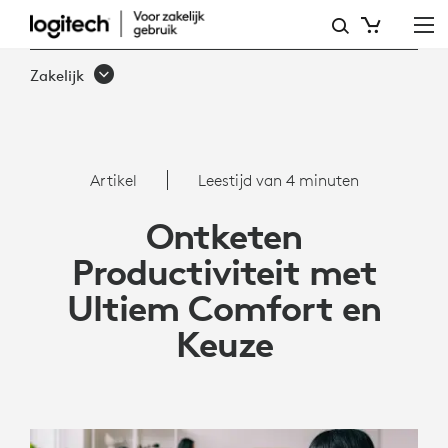
ONTKETEN
PRODUCTIVITEIT
Zakelijk
MET
DE
LOGITECH
Artikel
Leestijd van 4 minuten
SIGNATURE
Ontketen
COMFORT
Productiviteit met
PLUS
Ultiem Comfort en
COMBO
Keuze
MK880