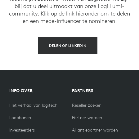
blij dat u deel uitmaakt van onze Logi Lumi-
community. Klik op de link hieronder om te delen
en een mede-influencer te nomineren.
DELEN OP LINKEDIN
INFO OVER
PARTNERS
Het verhaal van logitech
Reseller zoeken
Loopbanen
Partner worden
Investeerders
Alliantiepartner worden