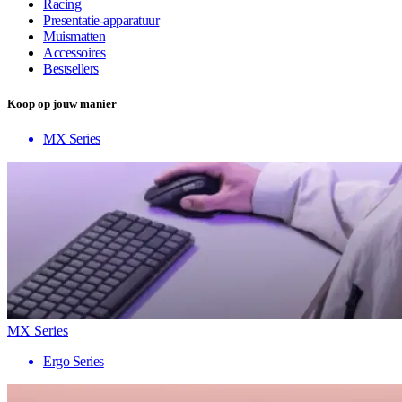
Racing
Presentatie-apparatuur
Muismatten
Accessoires
Bestsellers
Koop op jouw manier
MX Series
MX Series
Ergo Series