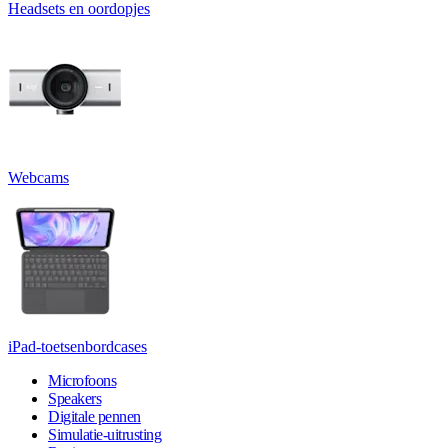
Headsets en oordopjes
Webcams
iPad-toetsenbordcases
Microfoons
Speakers
Digitale pennen
Simulatie-uitrusting