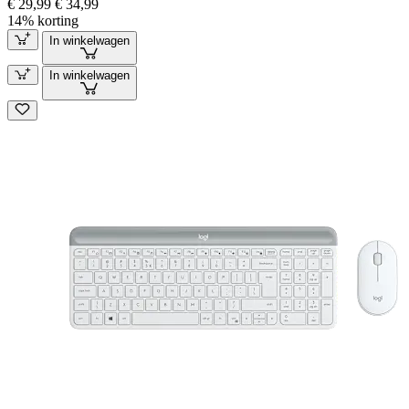
€ 29,99
€ 34,99
14% korting
In winkelwagen
In winkelwagen