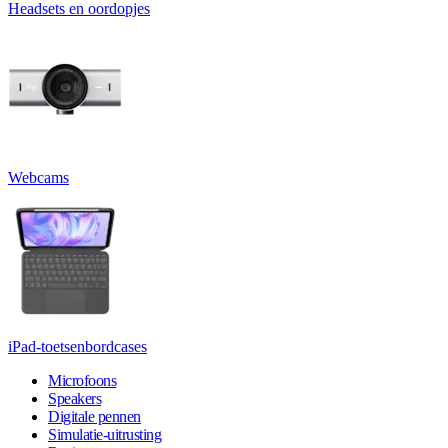
Headsets en oordopjes
Webcams
iPad-toetsenbordcases
Microfoons
Speakers
Digitale pennen
Simulatie-uitrusting