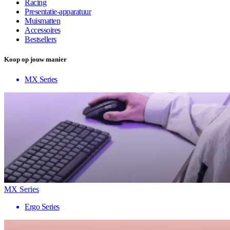
Racing
Presentatie-apparatuur
Muismatten
Accessoires
Bestsellers
Koop op jouw manier
MX Series
MX Series
Ergo Series