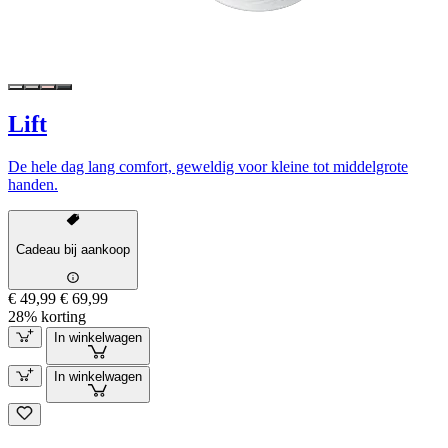
Lift
De hele dag lang comfort, geweldig voor kleine tot middelgrote
handen.
Cadeau bij aankoop
€ 49,99
€ 69,99
28% korting
In winkelwagen
In winkelwagen