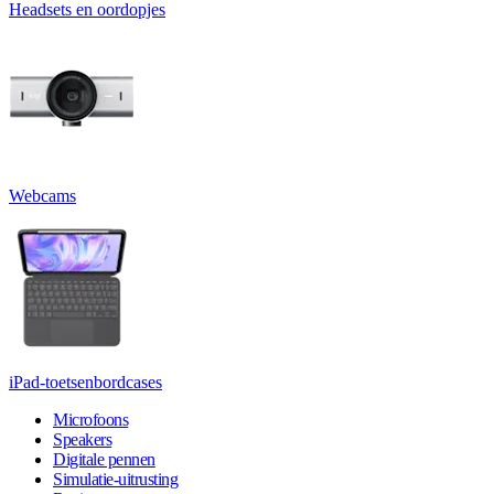
Headsets en oordopjes
Webcams
iPad-toetsenbordcases
Microfoons
Speakers
Digitale pennen
Simulatie-uitrusting