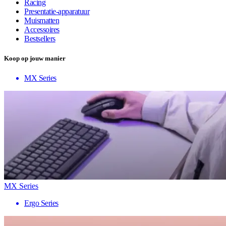
Racing
Presentatie-apparatuur
Muismatten
Accessoires
Bestsellers
Koop op jouw manier
MX Series
MX Series
Ergo Series