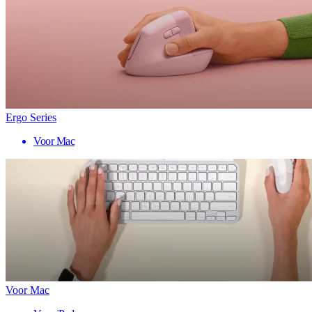
Ergo Series
Voor Mac
Voor Mac