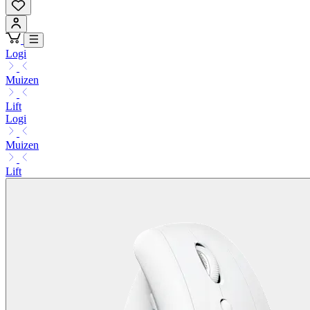
Logi
Muizen
Lift
Logi
Muizen
Lift