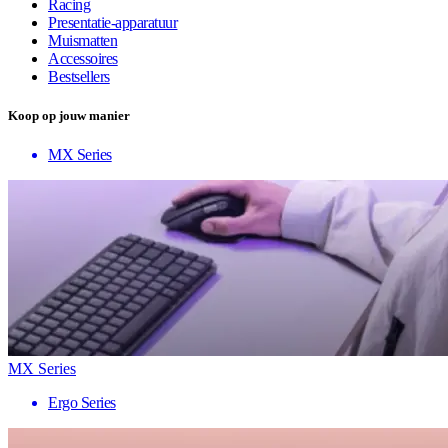
Racing
Presentatie-apparatuur
Muismatten
Accessoires
Bestsellers
Koop op jouw manier
MX Series
MX Series
Ergo Series