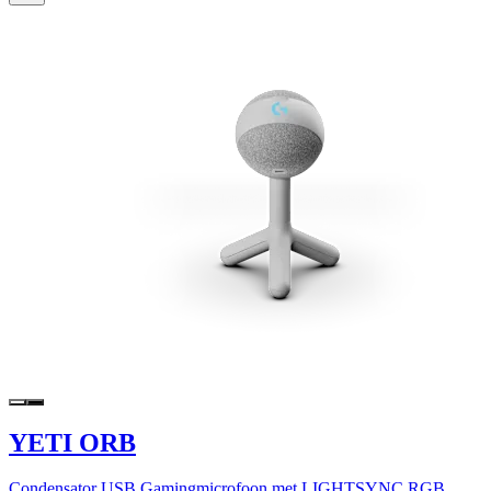
YETI ORB
Condensator USB Gamingmicrofoon met LIGHTSYNC RGB