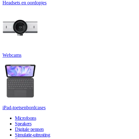
Headsets en oordopjes
Webcams
iPad-toetsenbordcases
Microfoons
Speakers
Digitale pennen
Simulatie-uitrusting