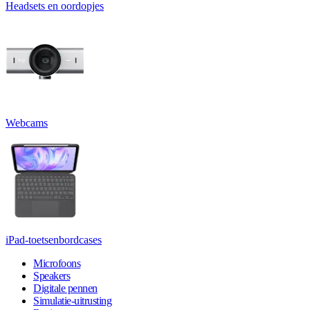
Headsets en oordopjes
Webcams
iPad-toetsenbordcases
Microfoons
Speakers
Digitale pennen
Simulatie-uitrusting