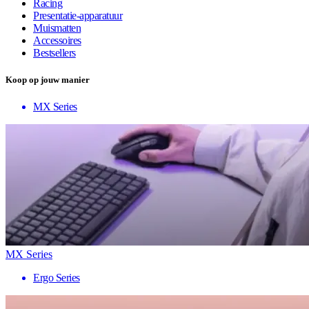
Racing
Presentatie-apparatuur
Muismatten
Accessoires
Bestsellers
Koop op jouw manier
MX Series
MX Series
Ergo Series