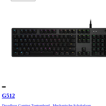
G512
Draadloos Gaming Toetsenbord - Mechanische Schakelaars