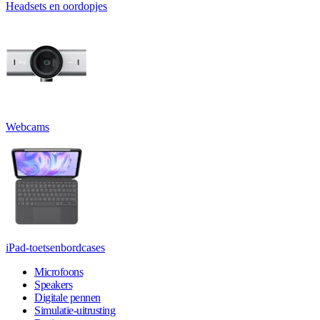
Headsets en oordopjes
Webcams
iPad-toetsenbordcases
Microfoons
Speakers
Digitale pennen
Simulatie-uitrusting