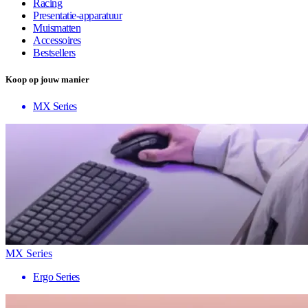
Racing
Presentatie-apparatuur
Muismatten
Accessoires
Bestsellers
Koop op jouw manier
MX Series
MX Series
Ergo Series