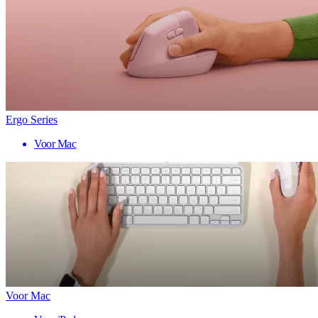
Ergo Series
Voor Mac
Voor Mac