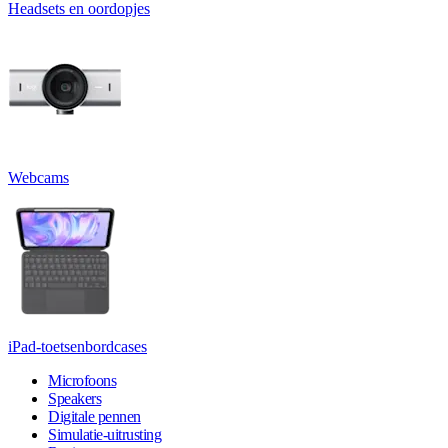
Headsets en oordopjes
Webcams
iPad-toetsenbordcases
Microfoons
Speakers
Digitale pennen
Simulatie-uitrusting