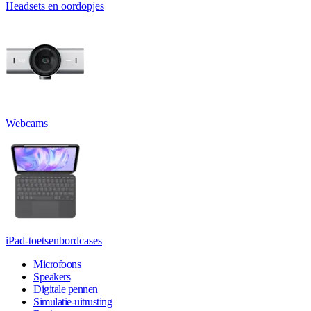
Headsets en oordopjes
Webcams
iPad-toetsenbordcases
Microfoons
Speakers
Digitale pennen
Simulatie-uitrusting