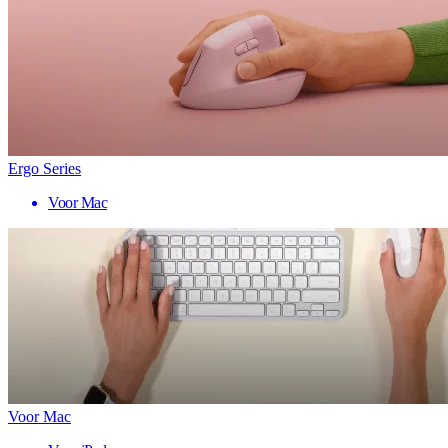
Ergo Series
Voor Mac
Voor Mac