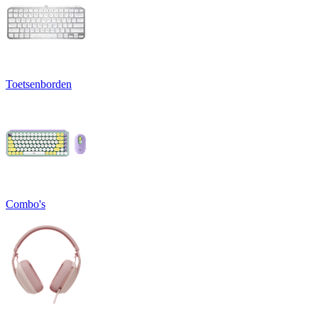
Toetsenborden
Combo's