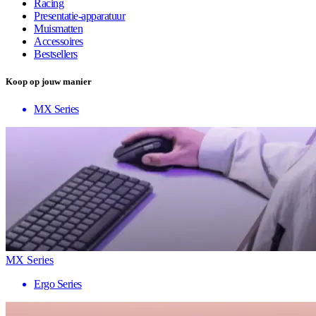
Racing
Presentatie-apparatuur
Muismatten
Accessoires
Bestsellers
Koop op jouw manier
MX Series
MX Series
Ergo Series