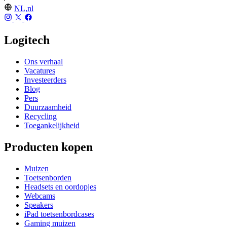
NL,nl
Logitech
Ons verhaal
Vacatures
Investeerders
Blog
Pers
Duurzaamheid
Recycling
Toegankelijkheid
Producten kopen
Muizen
Toetsenborden
Headsets en oordopjes
Webcams
Speakers
iPad toetsenbordcases
Gaming muizen