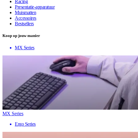
Racing
Presentatie-apparatuur
Muismatten
Accessoires
Bestsellers
Koop op jouw manier
MX Series
MX Series
Ergo Series