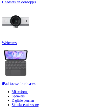
Headsets en oordopjes
Webcams
iPad-toetsenbordcases
Microfoons
Speakers
Digitale pennen
Simulatie-uitrusting