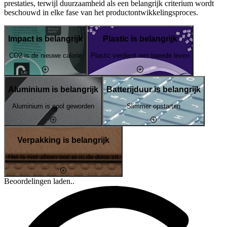
prestaties, terwijl duurzaamheid als een belangrijk criterium wordt
beschouwd in elke fase van het productontwikkelingsproces.
Impact is belangrijk
Plastic is belangrijk
CO2 is de nieuwe calorie
Plastic verdient een tweede leven
Aluminium is belangrijk
Batterijduur is belangrijk
Aluminium is cool geworden
Slimmer opstarten
Verpakking is belangrijk
Het is niet alleen wat er in de doos zit
Beoordelingen laden..