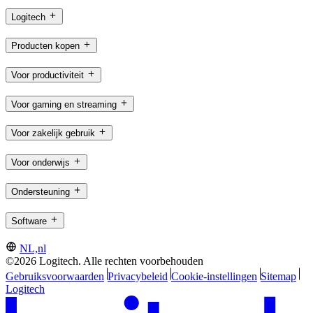
Logitech
Producten kopen
Voor productiviteit
Voor gaming en streaming
Voor zakelijk gebruik
Voor onderwijs
Ondersteuning
Software
NL,nl
©2026 Logitech. Alle rechten voorbehouden
Gebruiksvoorwaarden
Privacybeleid
Cookie-instellingen
Sitemap
Logitech