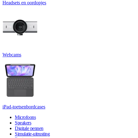
Headsets en oordopjes
Webcams
iPad-toetsenbordcases
Microfoons
Speakers
Digitale pennen
Simulatie-uitrusting