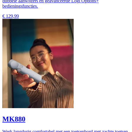
dubbele aanwijzers en geavanceerde Logi Options+
bedieningsfuncties.
€ 129,99
MK880
Werk langdurig comfortabel met een toetsenbord met zachte toetsen