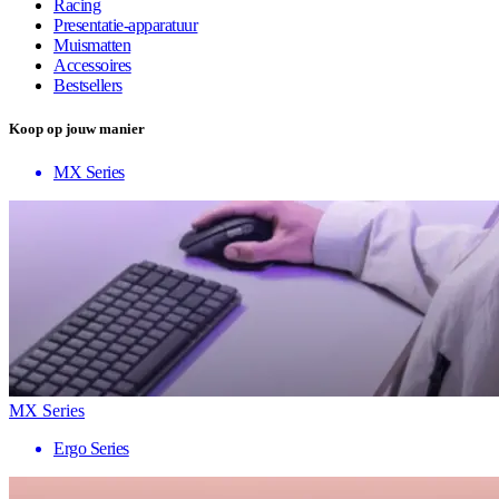
Racing
Presentatie-apparatuur
Muismatten
Accessoires
Bestsellers
Koop op jouw manier
MX Series
MX Series
Ergo Series