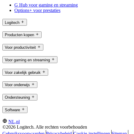
G Hub voor gaming en streaming
Options+ voor prestaties
Logitech
Producten kopen
Voor productiviteit
Voor gaming en streaming
Voor zakelijk gebruik
Voor onderwijs
Ondersteuning
Software
NL,nl
©2026 Logitech. Alle rechten voorbehouden
Gebruiksvoorwaarden
Privacybeleid
Cookie-instellingen
Sitemap