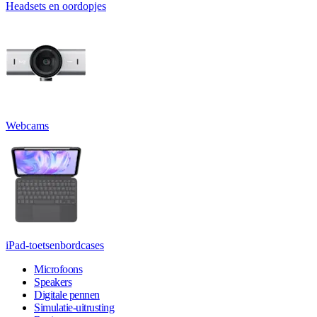
Headsets en oordopjes
Webcams
iPad-toetsenbordcases
Microfoons
Speakers
Digitale pennen
Simulatie-uitrusting