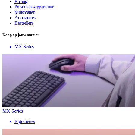
Racing
Presentatie-apparatuur
Muismatten
Accessoires
Bestsellers
Koop op jouw manier
MX Series
MX Series
Ergo Series