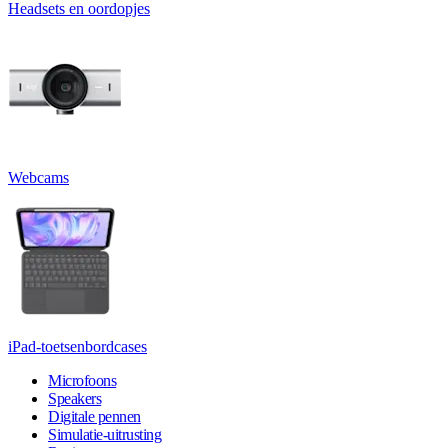
Headsets en oordopjes
Webcams
iPad-toetsenbordcases
Microfoons
Speakers
Digitale pennen
Simulatie-uitrusting