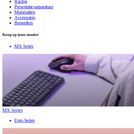
Racing
Presentatie-apparatuur
Muismatten
Accessoires
Bestsellers
Koop op jouw manier
MX Series
MX Series
Ergo Series