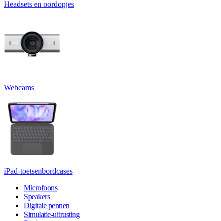
Headsets en oordopjes
Webcams
iPad-toetsenbordcases
Microfoons
Speakers
Digitale pennen
Simulatie-uitrusting