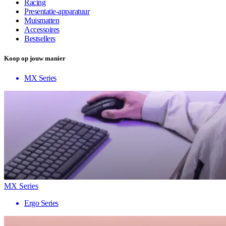
Racing
Presentatie-apparatuur
Muismatten
Accessoires
Bestsellers
Koop op jouw manier
MX Series
MX Series
Ergo Series