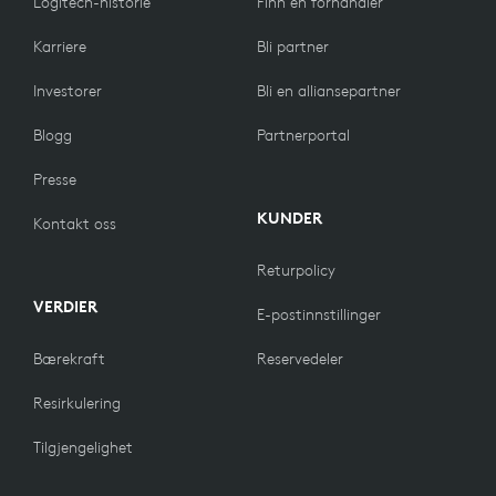
Logitech-historie
Finn en forhandler
Karriere
Bli partner
Investorer
Bli en alliansepartner
Blogg
Partnerportal
Presse
KUNDER
Kontakt oss
Returpolicy
VERDIER
E-postinnstillinger
Bærekraft
Reservedeler
Resirkulering
Tilgjengelighet