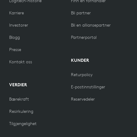
Logitech-historie
Finn en forhandler
Karriere
Bli partner
Investorer
Bli en alliansepartner
Blogg
Partnerportal
Presse
KUNDER
Kontakt oss
Returpolicy
VERDIER
E-postinnstillinger
Bærekraft
Reservedeler
Resirkulering
Tilgjengelighet