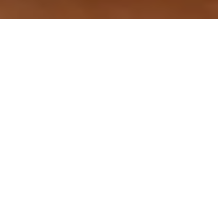
ALT-I-ETT
INNHOLDSSKAPING
Koble til, spill inn og del. Du kan begynne å ta opp
videoklipp av høy kvalitet straks du kobler til det nye
webkameraet. Logitech Capture gjør det enklere å
dele lidenskapen din med hele verden.