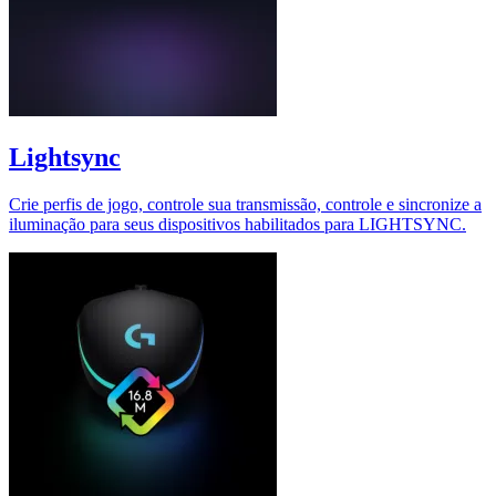
Lightsync
Crie perfis de jogo, controle sua transmissão, controle e sincronize a
iluminação para seus dispositivos habilitados para LIGHTSYNC.