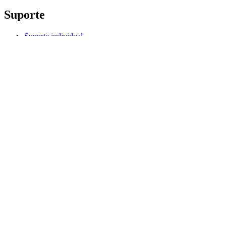
Suporte
Suporte individual
Suporte para jogos
Suporte para empresas e educação
Fale conosco
Software
G HUB para jogos e streaming
Options+ para desempenho
Logitech
Produtos
Para jogos e streaming
Suporte
Software