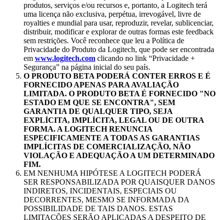
produtos, serviços e/ou recursos e, portanto, a Logitech terá
uma licença não exclusiva, perpétua, irrevogável, livre de
royalties e mundial para usar, reproduzir, revelar, sublicenciar,
distribuir, modificar e explorar de outras formas este feedback
sem restrições. Você reconhece que leu a Política de
Privacidade do Produto da Logitech, que pode ser encontrada
em
www.logitech.com
clicando no link “Privacidade +
Segurança” na página inicial do seu país.
O PRODUTO BETA PODERÁ CONTER ERROS E É
FORNECIDO APENAS PARA AVALIAÇÃO
LIMITADA. O PRODUTO BETA É FORNECIDO "NO
ESTADO EM QUE SE ENCONTRA", SEM
GARANTIA DE QUALQUER TIPO, SEJA
EXPLÍCITA, IMPLÍCITA, LEGAL OU DE OUTRA
FORMA. A LOGITECH RENUNCIA
ESPECIFICAMENTE A TODAS AS GARANTIAS
IMPLÍCITAS DE COMERCIALIZAÇÃO, NÃO
VIOLAÇÃO E ADEQUAÇÃO A UM DETERMINADO
FIM.
EM NENHUMA HIPÓTESE A LOGITECH PODERÁ
SER RESPONSABILIZADA POR QUAISQUER DANOS
INDIRETOS, INCIDENTAIS, ESPECIAIS OU
DECORRENTES, MESMO SE INFORMADA DA
POSSIBILIDADE DE TAIS DANOS. ESTAS
LIMITAÇÕES SERÃO APLICADAS A DESPEITO DE