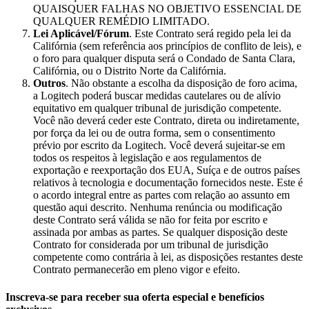
QUAISQUER FALHAS NO OBJETIVO ESSENCIAL DE
QUALQUER REMÉDIO LIMITADO.
Lei Aplicável/Fórum
. Este Contrato será regido pela lei da
Califórnia (sem referência aos princípios de conflito de leis), e
o foro para qualquer disputa será o Condado de Santa Clara,
Califórnia, ou o Distrito Norte da Califórnia.
Outros
. Não obstante a escolha da disposição de foro acima,
a Logitech poderá buscar medidas cautelares ou de alívio
equitativo em qualquer tribunal de jurisdição competente.
Você não deverá ceder este Contrato, direta ou indiretamente,
por força da lei ou de outra forma, sem o consentimento
prévio por escrito da Logitech. Você deverá sujeitar-se em
todos os respeitos à legislação e aos regulamentos de
exportação e reexportação dos EUA, Suíça e de outros países
relativos à tecnologia e documentação fornecidos neste. Este é
o acordo integral entre as partes com relação ao assunto em
questão aqui descrito. Nenhuma renúncia ou modificação
deste Contrato será válida se não for feita por escrito e
assinada por ambas as partes. Se qualquer disposição deste
Contrato for considerada por um tribunal de jurisdição
competente como contrária à lei, as disposições restantes deste
Contrato permanecerão em pleno vigor e efeito.
Inscreva-se para receber sua oferta especial e benefícios