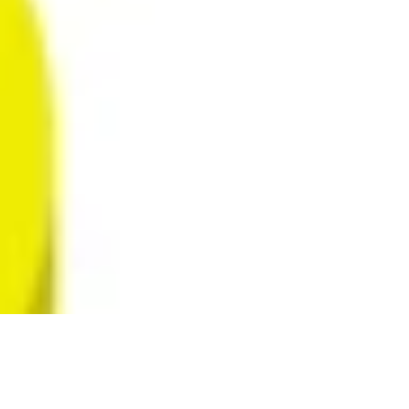
WEBCAM COM MAIOR