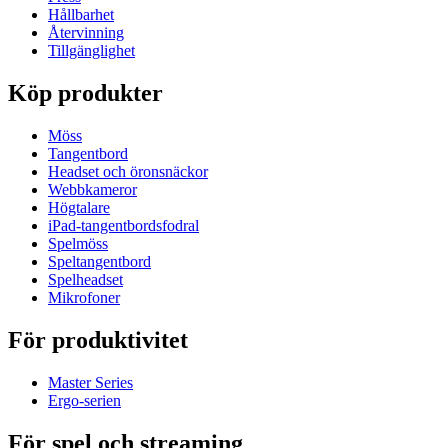
Hållbarhet
Återvinning
Tillgänglighet
Köp produkter
Möss
Tangentbord
Headset och öronsnäckor
Webbkameror
Högtalare
iPad-tangentbordsfodral
Spelmöss
Speltangentbord
Spelheadset
Mikrofoner
För produktivitet
Master Series
Ergo-serien
För spel och streaming