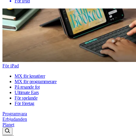
För iPad
För iPad
MX för kreatörer
MX för programmerare
På resande fot
Ultimate Ears
För spelande
För företag
Programvara
Erbjudanden
Planet