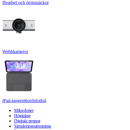
Headset och öronsnäckor
Webbkameror
iPad-tangentbordsfodral
Mikrofoner
Högtalare
Digitala pennor
Simuleringsutrustning