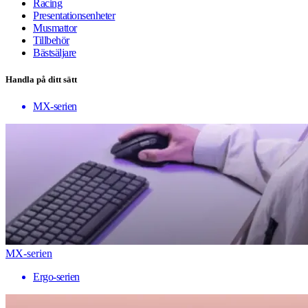
Racing
Presentationsenheter
Musmattor
Tillbehör
Bästsäljare
Handla på ditt sätt
MX-serien
MX-serien
Ergo-serien