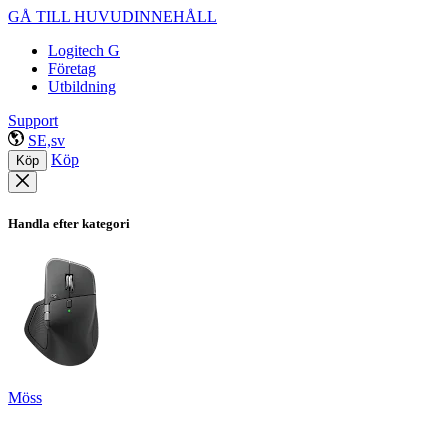
GÅ TILL HUVUDINNEHÅLL
Logitech G
Företag
Utbildning
Support
SE,sv
Köp
Köp
Handla efter kategori
Möss