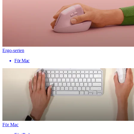
Ergo-serien
För Mac
För Mac