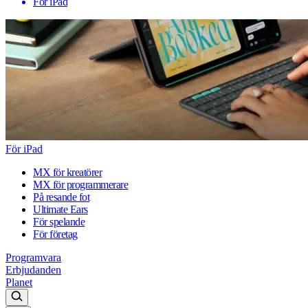
För iPad
För iPad
MX för kreatörer
MX för programmerare
På resande fot
Ultimate Ears
För spelande
För företag
Programvara
Erbjudanden
Planet