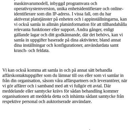
maskinvarumodell, inbyggd programvara och
operativsystemversion, unika enhetsidentifierare och online-
identifierare som din IP-adress. I vissa fall, om du har
aktiverat platstjänster på enheten och i appinställningarna, kan
vi också samla in allmän platsinformation för att tillhandahålla
relevanta funktioner eller support. Andra gånger, enligt
gällande lagar och ditt godkännande, där det behövs, kan vi
samla in uppgifter baserade på dina aktiviteter, bland annat
dina inställningar och konfigurationer, användardata samt
krasch- och feldata.
Vi kan också komma att samla in och på annat sätt behandla
affärskontaktuppgifter som du lämnar till oss eller som vi samlar in
från din organisation, såsom våra affärspartners och leverantörer, när
vi gör affärer och i samband med att vi fullgör ett avtal. Där
meddelande eller samtycke krävs för sådan behandling kommer
organisationen att meddela detta och inhämta sådant samtycke från
respektive personal och auktoriserade användare.