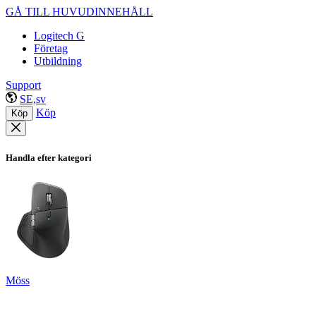
GÅ TILL HUVUDINNEHÅLL
Logitech G
Företag
Utbildning
Support
SE,sv
Köp
Köp
Handla efter kategori
Möss