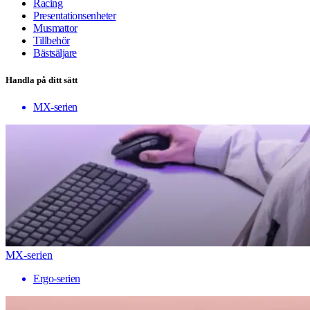
Racing
Presentationsenheter
Musmattor
Tillbehör
Bästsäljare
Handla på ditt sätt
MX-serien
MX-serien
Ergo-serien