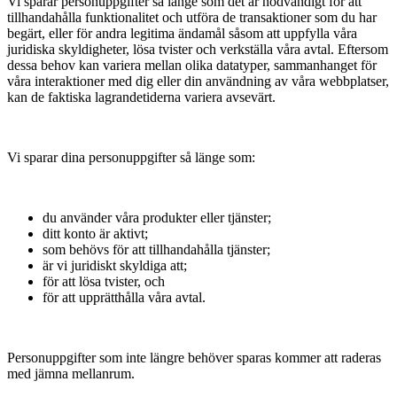
Vi sparar personuppgifter så länge som det är nödvändigt för att
tillhandahålla funktionalitet och utföra de transaktioner som du har
begärt, eller för andra legitima ändamål såsom att uppfylla våra
juridiska skyldigheter, lösa tvister och verkställa våra avtal. Eftersom
dessa behov kan variera mellan olika datatyper, sammanhanget för
våra interaktioner med dig eller din användning av våra webbplatser,
kan de faktiska lagrandetiderna variera avsevärt.
Vi sparar dina personuppgifter så länge som:
du använder våra produkter eller tjänster;
ditt konto är aktivt;
som behövs för att tillhandahålla tjänster;
är vi juridiskt skyldiga att;
för att lösa tvister, och
för att upprätthålla våra avtal.
Personuppgifter som inte längre behöver sparas kommer att raderas
med jämna mellanrum.