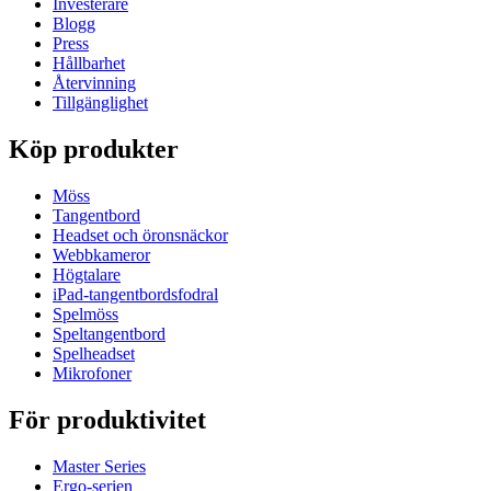
Investerare
Blogg
Press
Hållbarhet
Återvinning
Tillgänglighet
Köp produkter
Möss
Tangentbord
Headset och öronsnäckor
Webbkameror
Högtalare
iPad-tangentbordsfodral
Spelmöss
Speltangentbord
Spelheadset
Mikrofoner
För produktivitet
Master Series
Ergo-serien