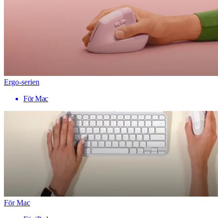
Ergo-serien
För Mac
För Mac