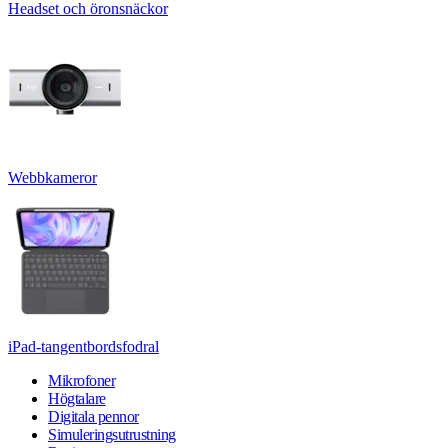
Headset och öronsnäckor
Webbkameror
iPad-tangentbordsfodral
Mikrofoner
Högtalare
Digitala pennor
Simuleringsutrustning