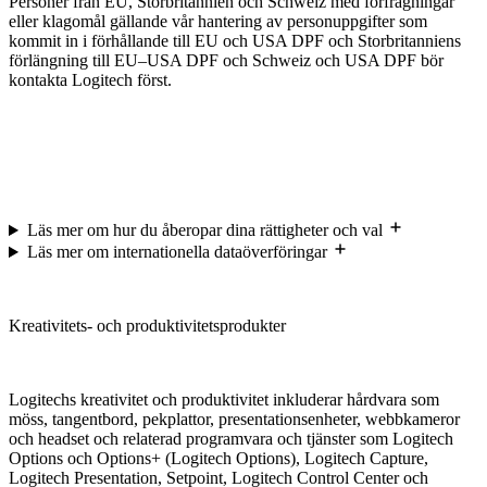
Personer från EU, Storbritannien och Schweiz med förfrågningar
eller klagomål gällande vår hantering av personuppgifter som
kommit in i förhållande till EU och USA DPF och Storbritanniens
förlängning till EU–USA DPF och Schweiz och USA DPF bör
kontakta Logitech först.
Läs mer om hur du åberopar dina rättigheter och val
Läs mer om internationella dataöverföringar
Kreativitets- och produktivitetsprodukter
Logitechs kreativitet och produktivitet inkluderar hårdvara som
möss, tangentbord, pekplattor, presentationsenheter, webbkameror
och headset och relaterad programvara och tjänster som Logitech
Options och Options+ (Logitech Options), Logitech Capture,
Logitech Presentation, Setpoint, Logitech Control Center och