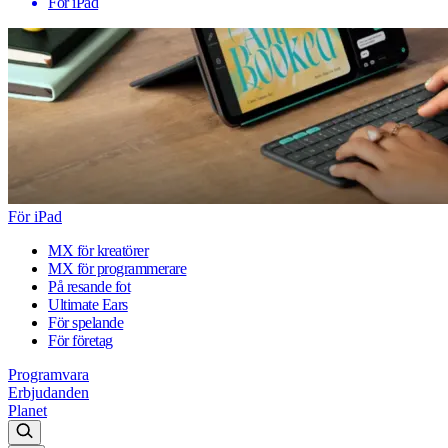
För iPad
För iPad
MX för kreatörer
MX för programmerare
På resande fot
Ultimate Ears
För spelande
För företag
Programvara
Erbjudanden
Planet