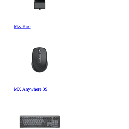
MX Brio
MX Anywhere 3S