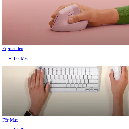
Ergo-serien
För Mac
För Mac