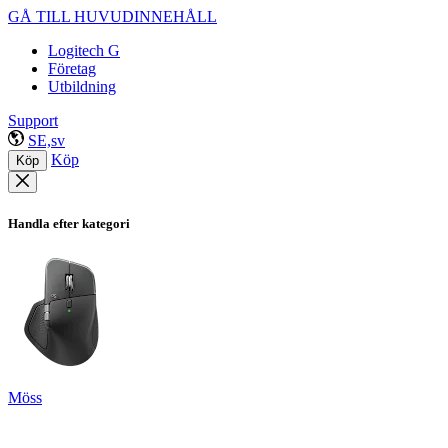
GÅ TILL HUVUDINNEHÅLL
Logitech G
Företag
Utbildning
Support
SE,sv
Köp
Köp
Handla efter kategori
Möss