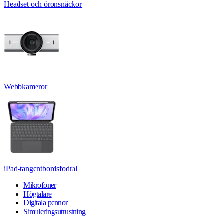
Headset och öronsnäckor
Webbkameror
iPad-tangentbordsfodral
Mikrofoner
Högtalare
Digitala pennor
Simuleringsutrustning