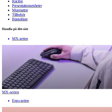
Racing
Presentationsenheter
Musmattor
Tillbehör
Bästsäljare
Handla på ditt sätt
MX-serien
MX-serien
Ergo-serien