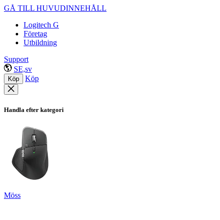
GÅ TILL HUVUDINNEHÅLL
Logitech G
Företag
Utbildning
Support
SE,sv
Köp
Köp
Handla efter kategori
Möss