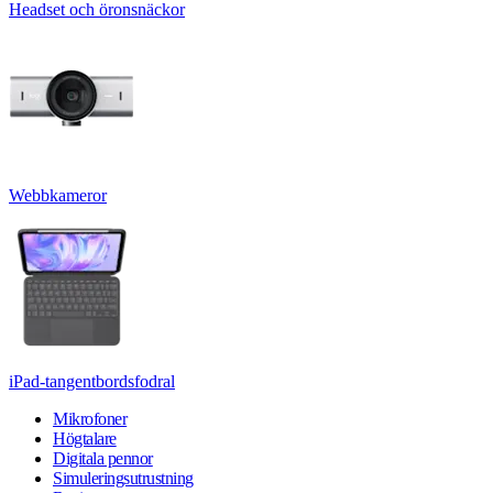
Headset och öronsnäckor
Webbkameror
iPad-tangentbordsfodral
Mikrofoner
Högtalare
Digitala pennor
Simuleringsutrustning