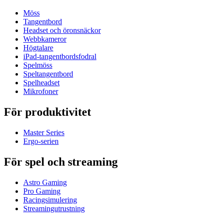
Möss
Tangentbord
Headset och öronsnäckor
Webbkameror
Högtalare
iPad-tangentbordsfodral
Spelmöss
Speltangentbord
Spelheadset
Mikrofoner
För produktivitet
Master Series
Ergo-serien
För spel och streaming
Astro Gaming
Pro Gaming
Racingsimulering
Streamingutrustning