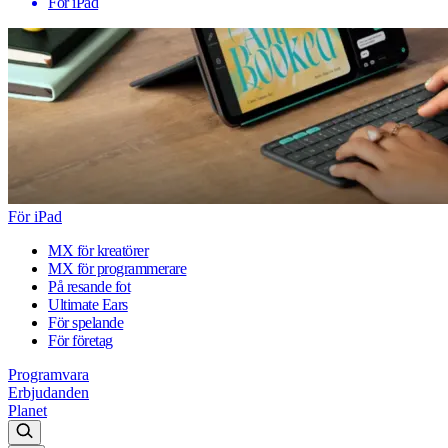
För iPad
För iPad
MX för kreatörer
MX för programmerare
På resande fot
Ultimate Ears
För spelande
För företag
Programvara
Erbjudanden
Planet