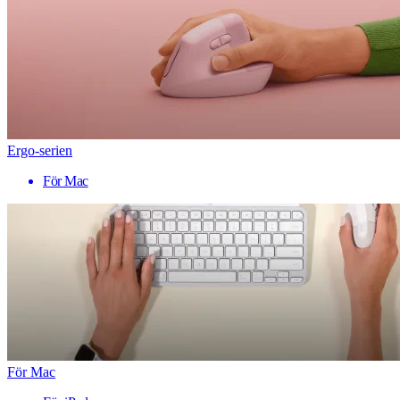
Ergo-serien
För Mac
För Mac