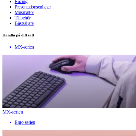
Racing
Presentationsenheter
Musmattor
Tillbehör
Bästsäljare
Handla på ditt sätt
MX-serien
MX-serien
Ergo-serien