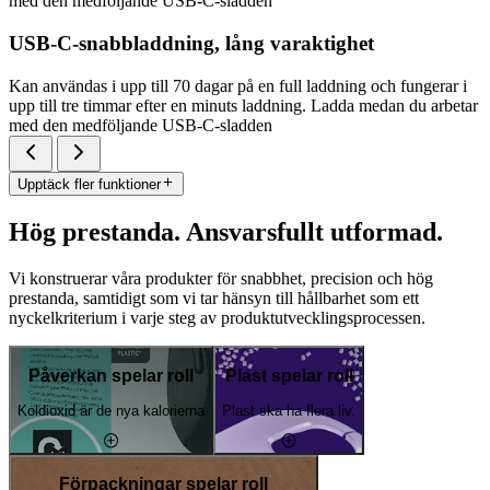
med den medföljande USB-C-sladden
USB-C-snabbladdning, lång varaktighet
Kan användas i upp till 70 dagar på en full laddning och fungerar i
upp till tre timmar efter en minuts laddning. Ladda medan du arbetar
med den medföljande USB-C-sladden
Upptäck fler funktioner
Hög prestanda. Ansvarsfullt utformad.
Vi konstruerar våra produkter för snabbhet, precision och hög
prestanda, samtidigt som vi tar hänsyn till hållbarhet som ett
nyckelkriterium i varje steg av produktutvecklingsprocessen.
Påverkan spelar roll
Plast spelar roll
Koldioxid är de nya kalorierna
Plast ska ha flera liv.
Förpackningar spelar roll